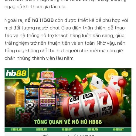
ngay cả khi tham gia lâu dài.
Ngoài ra,
nổ hũ HB88
còn được thiết kế để phù hợp với
mọi đối tượng người chơi. Giao diện thân thiện, dễ thao
tác và hệ thống hỗ trợ khách hàng luôn sẵn sàng, giúp
trải nghiệm trở nên thuận tiện và an toàn. Nhờ vậy, nền
tảng này không chỉ thu hút người chơi mới mà còn giữ
chân những thành viên lâu năm.