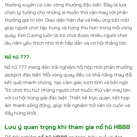
thường xuyên có các vòng thưởng đặc biệt. Đây là lựa
chọn lý tưởng cho những ai muốn thử vận may với phần
thưởng giá trị lớn. Giao diện hiện đại và hiệu ứng bắt mắt
giúp người chơi tập trung và hứng thú hơn trong mỗi vòng
quay. Kim Cương luôn là trò chơi được nhiều người chơi
lâu năm yêu thích nhờ tính hấp dẫn và cơ hội thắng lớn.
Nổ hũ 777
Nổ hũ 777 mang đến trải nghiệm hồi hộp nhờ phần thưởng
jackpot đặc biệt. Mỗi vòng quay đều có khả năng thay đổi
kết quả nhanh chóng, tạo cảm giác kịch tính và bất ngờ.
Trò chơi thu hút những người chơi muốn thử vận may lớn
với cơ hội trúng giải đặc biệt. Thiết kế trực quan, kết hợp
âm thanh sống động, giúp trải nghiệm trở nên lôi cuốn và
đầy hứng khởi.
Lưu ý quan trọng khi tham gia nổ hũ HB88