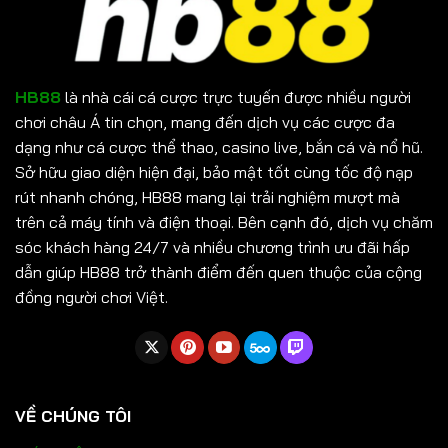
HB88
là nhà cái cá cược trực tuyến được nhiều người
chơi châu Á tin chọn, mang đến dịch vụ các cược đa
dạng như cá cược thể thao, casino live, bắn cá và nổ hũ.
Sở hữu giao diện hiện đại, bảo mật tốt cùng tốc độ nạp
rút nhanh chóng, HB88 mang lại trải nghiệm mượt mà
trên cả máy tính và điện thoại. Bên cạnh đó, dịch vụ chăm
sóc khách hàng 24/7 và nhiều chương trình ưu đãi hấp
dẫn giúp HB88 trở thành điểm đến quen thuộc của cộng
đồng người chơi Việt.
VỀ CHÚNG TÔI